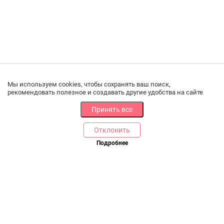
Мы используем cookies, чтобы сохранять ваш поиск,
рекомендовать полезное и создавать другие удобства на сайте
Принять все
Отклонить
РАЗДЕЛЫ
ДРУГОЕ
Подробнее
Позвоните нам
Каталог
Онлайн оплата
Ветаптека
Производители и импортеры
Бренды
Возврат товара
Доставка и оплата
Контакты
Программа лояльности
Статьи