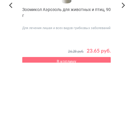
Зоомикол Аэрозоль для животных и птиц, 90
Beez
Next
, 10
г
для к
Previous
Для лечения лишая и всех видов грибковых заболеваний
 руб.
23.65 руб.
26.28 руб.
В корзину