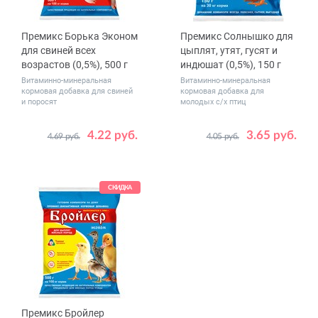
Премикс Борька Эконом
Премикс Солнышко для
для свиней всех
цыплят, утят, гусят и
возрастов (0,5%), 500 г
индюшат (0,5%), 150 г
Витаминно-минеральная
Витаминно-минеральная
кормовая добавка для свиней
кормовая добавка для
и поросят
молодых с/х птиц
4.22 руб.
3.65 руб.
4.69 руб.
4.05 руб.
СКИДКА
Премикс Бройлер