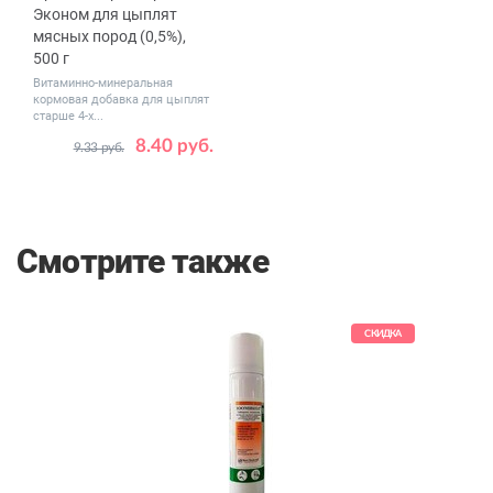
Эконом для цыплят
мясных пород (0,5%),
500 г
Витаминно-минеральная
кормовая добавка для цыплят
старше 4-х...
8.40 руб.
9.33 руб.
Смотрите также
КИДКА
СКИДКА