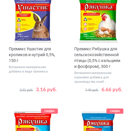
Премикс Ушастик для
Премикс Рябушка для
кроликов и нутрий 0,5%,
сельскохозяйственной
150 г
птицы (0,5% с кальцием
и фосфором), 300 г
Витаминно-минеральная
добавка в виде премикса
Витаминно-минеральная
кормовая добавка для
производства комб...
3.16 руб.
6.66 руб.
3.51 руб.
7.40 руб.
СКИДКА
СКИДКА