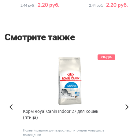
2.20 руб.
2.20 руб.
2.44 руб.
2.44 руб.
Количество
Количество
1
24
1
24
в упаковке,
в упаковке,
шт.
шт.
Смотрите также
КИДКА
СКИДКА
Корм Royal Canin Indoor 27 для кошек
Паште
Next
(птица)
Магу
Previous
35 г 
Полный рацион для взрослых питомцев живущих в
Супер
помещении