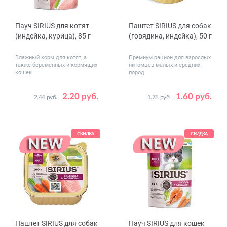
Пауч SIRIUS для котят
Паштет SIRIUS для собак
(индейка, курица), 85 г
(говядина, индейка), 50 г
Влажный корм для котят, а
Премиум рацион для взрослых
также беременных и кормящих
питомцев малых и средних
кошек
пород
2.20 руб.
1.60 руб.
2.44 руб.
1.78 руб.
Количество
Количество
1
24
1
20
в упаковке,
в упаковке,
шт.
шт.
СКИДКА
СКИДКА
Паштет SIRIUS для собак
Пауч SIRIUS для кошек