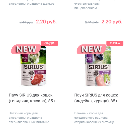
ежедневного рациона щенков
чувствительным
пищеварением
2.20 руб.
2.20 руб.
2.44 руб.
2.44 руб.
Количество
Количество
1
20
1
24
в упаковке,
в упаковке,
шт.
шт.
СКИДКА
СКИДКА
Пауч SIRIUS для кошек
Пауч SIRIUS для кошек
(говядина, клюква), 85 г
(индейка, курица), 85 г
Влажный корм для
Влажный корм для
ежедневного рациона
ежедневного рациона
стерилизованных питомце...
стерилизованных питомце...