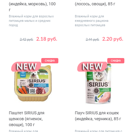
(индейка, морковь), 100
(лосось, овощи), 85 г
г
Влажный корм для взрослых
Влажный корм для
питомцев малых и средних
ежедневного рациона
пород
взрослых питомцев
2.18 руб.
2.20 руб.
2.42 руб.
2.44 руб.
Количество
Количество
1
20
1
24
в упаковке,
в упаковке,
шт.
шт.
СКИДКА
СКИДКА
Паштет SIRIUS для
Пауч SIRIUS для кошек
щенков (ягненок,
(индейка, черника), 85 г
овощи), 100 г
Влажный корм для
Влажный корм для питомцев с