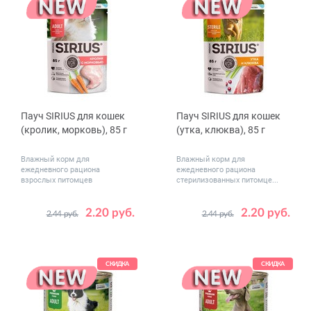
Пауч SIRIUS для кошек
Пауч SIRIUS для кошек
(кролик, морковь), 85 г
(утка, клюква), 85 г
Влажный корм для
Влажный корм для
ежедневного рациона
ежедневного рациона
взрослых питомцев
стерилизованных питомце...
2.20 руб.
2.20 руб.
2.44 руб.
2.44 руб.
Количество
Количество
1
24
1
24
в упаковке,
в упаковке,
шт.
шт.
СКИДКА
СКИДКА