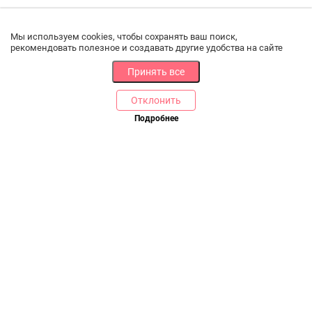
Мы используем cookies, чтобы сохранять ваш поиск,
рекомендовать полезное и создавать другие удобства на сайте
Принять все
Отклонить
РАЗДЕЛЫ
ДРУГОЕ
Подробнее
Позвоните нам
Каталог
Онлайн оплата
Ветаптека
Производители и импортеры
Бренды
Возврат товара
Доставка и оплата
Контакты
Программа лояльности
Статьи
Скидки
Карта сайта
Акции
ПОМОЩЬ