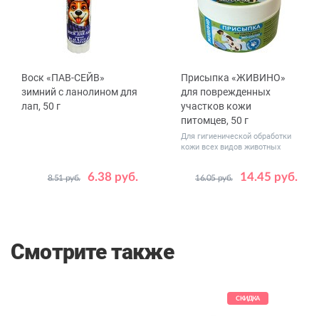
Воск «ПАВ-СЕЙВ»
Присыпка «ЖИВИНО»
зимний с ланолином для
для поврежденных
лап, 50 г
участков кожи
питомцев, 50 г
Для гигиенической обработки
кожи всех видов животных
6.38 руб.
14.45 руб.
8.51 руб.
16.05 руб.
Смотрите также
КИДКА
СКИДКА