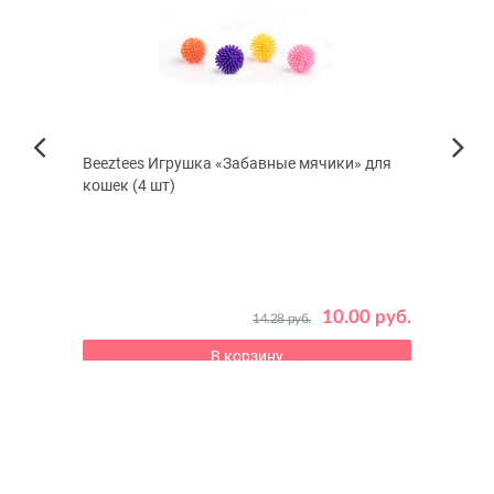
UM
Beeztees Игрушка «Забавные мячики» для
Стоп
Next
кошек (4 шт)
сель
Previous
Для ле
 руб.
10.00 руб.
14.28 руб.
В корзину