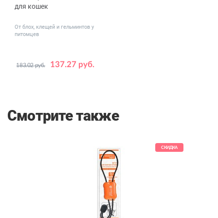
для кошек
От блох, клещей и гельминтов у
питомцев
137.27 руб.
183.02 руб.
Дозировка,
0.3
0.9
мл
Смотрите также
СКИДКА