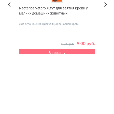
Neoterica Vetpro Жгут для взятия крови у
INDI
Next
мелких домашних животных
воло
Previous
Для ограничения циркуляции венозной крови
9.00 руб.
10.00 руб.
4 руб.
В корзину