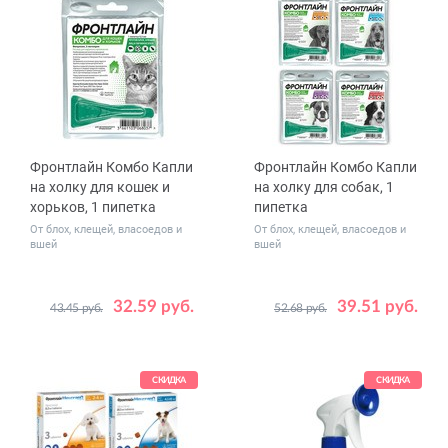
Фронтлайн Комбо Капли
Фронтлайн Комбо Капли
на холку для кошек и
на холку для собак, 1
хорьков, 1 пипетка
пипетка
От блох, клещей, власоедов и
От блох, клещей, власоедов и
вшей
вшей
32.59 руб.
39.51 руб.
43.45 руб.
52.68 руб.
Вес
2 - 10
животного,
10 - 20
кг
20 - 40
СКИДКА
СКИДКА
40 - 60