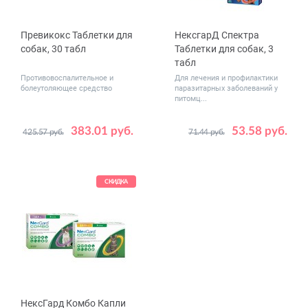
Превикокс Таблетки для
НексгарД Спектра
собак, 30 табл
Таблетки для собак, 3
табл
Противовоспалительное и
Для лечения и профилактики
болеутоляющее средство
паразитарных заболеваний у
питомц...
383.01 руб.
53.58 руб.
425.57 руб.
71.44 руб.
Дозировка,
Вес
227
2 - 3.5
мг
животного,
3.5 - 7.5
кг
7.5 - 15
СКИДКА
15 - 30
30 - 60
НексГард Комбо Капли