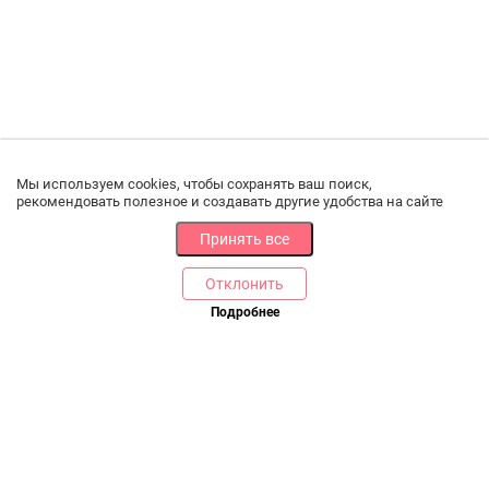
Мы используем cookies, чтобы сохранять ваш поиск,
рекомендовать полезное и создавать другие удобства на сайте
Принять все
Отклонить
РАЗДЕЛЫ
ДРУГОЕ
Подробнее
Позвоните нам
Каталог
Онлайн оплата
Ветаптека
Производители и импортеры
Бренды
Возврат товара
Доставка и оплата
Контакты
Программа лояльности
Статьи