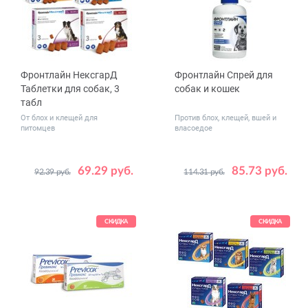
Фронтлайн НексгарД
Фронтлайн Спрей для
Таблетки для собак, 3
собак и кошек
табл
От блох и клещей для
Против блох, клещей, вшей и
питомцев
власоедое
69.29 руб.
85.73 руб.
92.39 руб.
114.31 руб.
Вес
Объем,
2 - 4
4 - 10
250
животного,
мл
10 - 25
кг
25 - 50
СКИДКА
СКИДКА