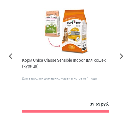
КИДКА
л
Корм Unica Classe Sensible Indoor для кошек
Чисто
Next
(курица)
крол
Previous
Для взрослых домашних кошек и котов от 1 года
Отпуги
1 неде.
 руб.
39.65 руб.
В корзину