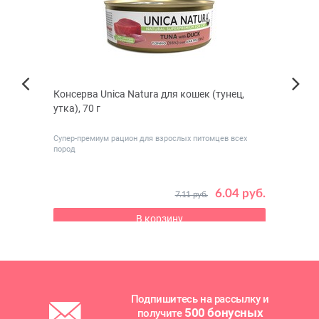
ым
Консерва Unica Natura для кошек (тунец,
Пауч 
Next
утка), 70 г
(утка
Previous
Супер-премиум рацион для взрослых питомцев всех
Супер
пород
домашн
 руб.
6.04 руб.
7.11 руб.
В корзину
Подпишитесь на рассылку и
500 бонусных
получите