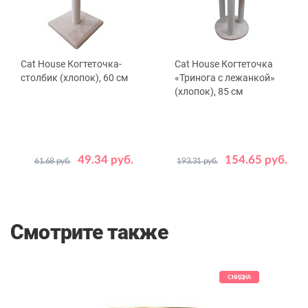
Cat House Когтеточка-
Cat House Когтеточка
столбик (хлопок), 60 см
«Тринога с лежанкой»
(хлопок), 85 см
49.34 руб.
154.65 руб.
61.68 руб.
193.31 руб.
Цвет
Цвет
Серый
Бежевый
Бежевый
Серый
Смотрите также
КИДКА
СКИДКА