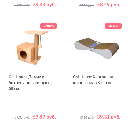
28.83 руб.
58.49 руб.
36.04 руб.
73.11 руб.
Цвет
Бежевый
Серый
СКИДКА
СКИДКА
Cat House Домик с
Cat House Картонная
боковой полкой (джут),
когтеточка «Волна»
58 см
69.89 руб.
39.31 руб.
87.36 руб.
49.14 руб.
Цвет
Размер
Бежевый
Серый
S
М
L