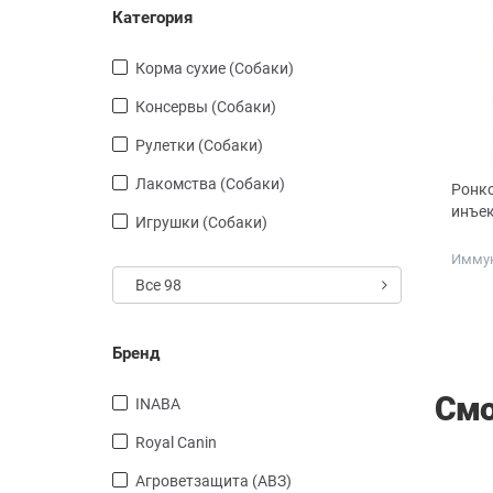
Категория
Корма сухие (Собаки)
Консервы (Собаки)
Рулетки (Собаки)
Лакомства (Собаки)
Ронко
инъе
Игрушки (Собаки)
Иммун
Все 98
Дозир
мл
Бренд
Смо
INABA
Royal Canin
Агроветзащита (АВЗ)
СКИДКА