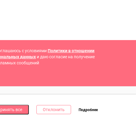
оглашаюсь с условиями
Политики в отношении
сональных данных
и даю согласие на получение
кламных сообщений
 В СОЦИАЛЬНЫХ СЕТЯХ
ринять все
Отклонить
Подробнее
дпишись на наши соцсети и получи
10 бонусных
ллов
за каждую!