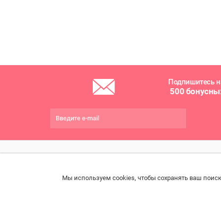
Подпишитесь н
500 бонусны
ПОМОЩЬ
РАЗДЕЛЫ
ДРУ
Мы используем cookies, чтобы сохранять ваш поиск
Связаться с нами
Каталог
Онла
Права потребителя
Ветаптека
Прои
импо
Образцы платежных
Бренды
документов
Возв