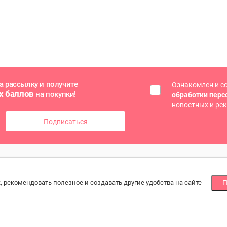
а рассылку и получите
Ознакомлен и с
х баллов
на покупки!
обработки пер
новостных и ре
Подписаться
ГОЕ
СПОСОБЫ ОПЛАТЫ
МЫ
, рекомендовать полезное и создавать другие удобства на сайте
П
Наличными или банковской картой
По
йн оплата
при получении, онлайн банковской картой
ба
зводители и
ртеры
рат товара