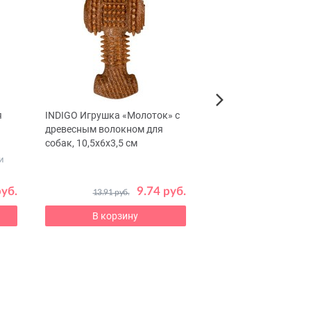
я
INDIGO Игрушка «Молоток» с
Стоп-кокцид 2,5% Ра
Next
древесным волокном для
сельскохозяйственны
собак, 10,5x6x3,5 см
10 мл
и
Для лечения и профи
кокцидиозов
руб.
9.74 руб.
5
13.91 руб.
7.35 руб.
В корзину
В корзину