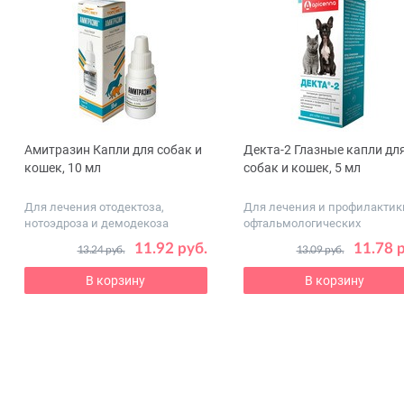
Амитразин Капли для собак и
Декта-2 Глазные капли дл
ous
кошек, 10 мл
собак и кошек, 5 мл
Для лечения отодектоза,
Для лечения и профилактик
нотоэдроза и демодекоза
офтальмологических
заболеваний
11.92 руб.
11.78 
13.24 руб.
13.09 руб.
В корзину
В корзину