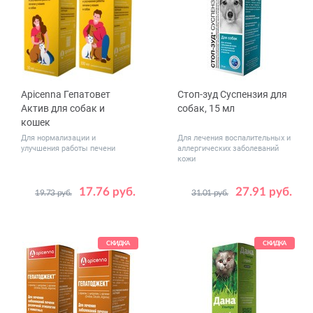
от 20 до 40
Apicenna Гепатовет
Стоп-зуд Суспензия для
Актив для собак и
собак, 15 мл
кошек
Для нормализации и
Для лечения воспалительных и
улучшения работы печени
аллергических заболеваний
кожи
17.76 руб.
27.91 руб.
19.73 руб.
31.01 руб.
Объем,
50
100
мл
СКИДКА
СКИДКА