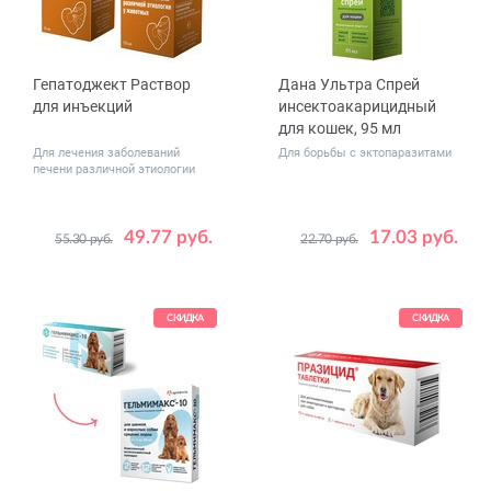
Гепатоджект Раствор
Дана Ультра Спрей
для инъекций
инсектоакарицидный
для кошек, 95 мл
Для лечения заболеваний
Для борьбы с эктопаразитами
печени различной этиологии
49.77 руб.
17.03 руб.
55.30 руб.
22.70 руб.
Объем,
20
100
мл
СКИДКА
СКИДКА