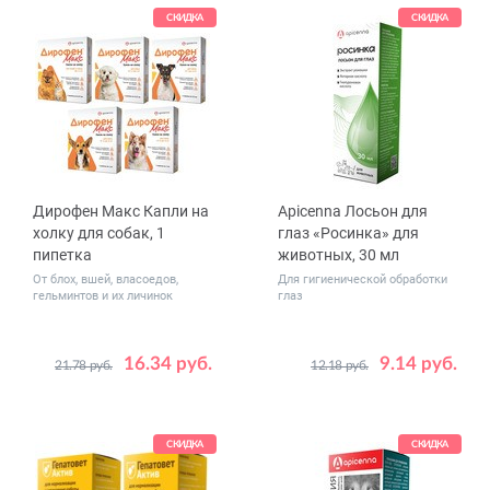
СКИДКА
СКИДКА
Дирофен Макс Капли на
Apicenna Лосьон для
холку для собак, 1
глаз «Росинка» для
пипетка
животных, 30 мл
От блох, вшей, власоедов,
Для гигиенической обработки
гельминтов и их личинок
глаз
16.34 руб.
9.14 руб.
21.78 руб.
12.18 руб.
Вес
до 2.5
животного,
от 2.5 до 5
кг
от 5 до 10
СКИДКА
СКИДКА
от 10 до 20