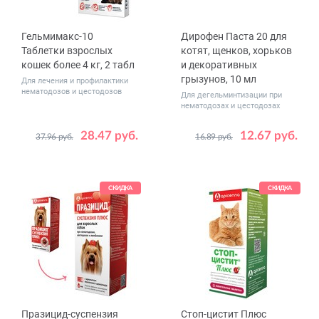
Гельмимакс-10
Дирофен Паста 20 для
Таблетки взрослых
котят, щенков, хорьков
кошек более 4 кг, 2 табл
и декоративных
грызунов, 10 мл
Для лечения и профилактики
нематодозов и цестодозов
Для дегельминтизации при
нематодозах и цестодозах
28.47 руб.
12.67 руб.
37.96 руб.
16.89 руб.
СКИДКА
СКИДКА
Празицид-суспензия
Стоп-цистит Плюс