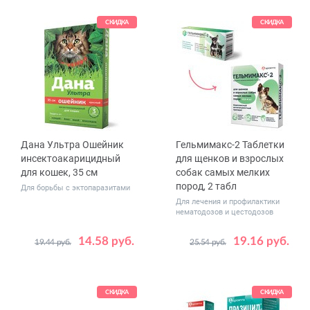
СКИДКА
СКИДКА
Дана Ультра Ошейник
Гельмимакс-2 Таблетки
инсектоакарицидный
для щенков и взрослых
для кошек, 35 см
собак самых мелких
пород, 2 табл
Для борьбы с эктопаразитами
Для лечения и профилактики
нематодозов и цестодозов
14.58 руб.
19.16 руб.
19.44 руб.
25.54 руб.
Цвет
Бирюзовый
Зеленый
Коричневый
СКИДКА
СКИДКА
Красный
Лайм