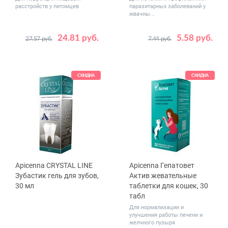
расстройств у питомцев
паразитарных заболеваний у
жвачны...
24.81 руб.
5.58 руб.
27.57 руб.
7.44 руб.
Количество,
10
30
табл
СКИДКА
СКИДКА
Apicenna CRYSTAL LINE
Apicenna Гепатовет
Зубастик гель для зубов,
Актив жевательные
30 мл
таблетки для кошек, 30
табл
Для нормализации и
улучшения работы печени и
желчного пузыря