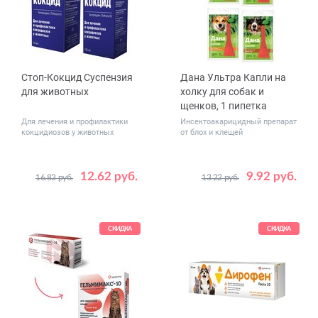
Стоп-Кокцид Суспензия
Дана Ультра Капли на
для животных
холку для собак и
щенков, 1 пипетка
Для лечения и профилактики
Инсектоакарицидный препарат
кокцидиозов у животных
от блох и клещей
12.62 руб.
9.92 руб.
16.83 руб.
13.22 руб.
Объем,
Вес
10
100
до 5
мл
животного,
более 20
кг
5 - 10
СКИДКА
СКИДКА
10 - 20