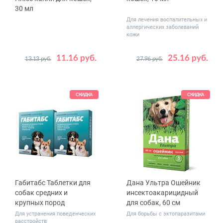
30 мл
Для лечения воспалительных и
аллергических заболеваний
кожи
11.16 руб.
25.16 руб.
13.13 руб.
27.96 руб.
СКИДКА
СКИДКА
Габитабс Таблетки для
Дана Ультра Ошейник
собак средних и
инсектоакарицидный
крупных пород
для собак, 60 см
Для устранения поведенческих
Для борьбы с эктопаразитами
расстройств