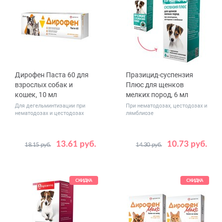
Синий
Розовый
Дирофен Паста 60 для
Празицид-суспензия
взрослых собак и
Плюс для щенков
кошек, 10 мл
мелких пород, 6 мл
Для дегельминтизации при
При нематодозах, цестодозах и
нематодозах и цестодозах
лямблиозе
13.61 руб.
10.73 руб.
18.15 руб.
14.30 руб.
СКИДКА
СКИДКА