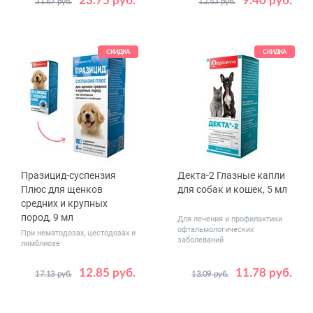
23.75 руб.
9.40 руб.
31.67 руб.
12.53 руб.
СКИДКА
СКИДКА
Празицид-суспензия
Декта-2 Глазные капли
Плюс для щенков
для собак и кошек, 5 мл
средних и крупных
пород, 9 мл
Для лечения и профилактики
офтальмологических
При нематодозах, цестодозах и
заболеваний
лямблиозе
12.85 руб.
11.78 руб.
17.13 руб.
13.09 руб.