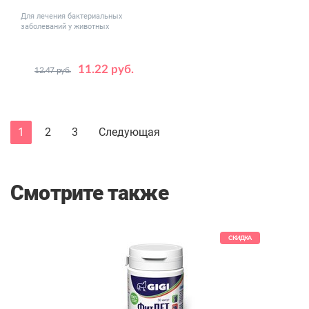
Для лечения бактериальных
заболеваний у животных
11.22 руб.
12.47 руб.
Объем,
10
100
мл
1
2
3
Следующая
Смотрите также
КИДКА
СКИДКА