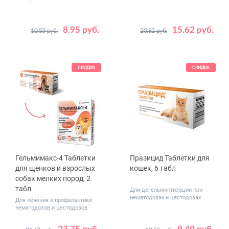
8.95 руб.
15.62 руб.
10.53 руб.
20.82 руб.
Дозировка,
Цвет
2 табл - 200
Бирюзовый
мг
10 табл - 200
Зеленый
Коричневый
СКИДКА
СКИДКА
Красный
Лайм
Синий
Гельмимакс-4 Таблетки
Празицид Таблетки для
для щенков и взрослых
кошек, 6 табл
собак мелких пород, 2
табл
Для дегельминтизации при
нематодозах и цестодозах
Для лечения и профилактики
нематодозов и цестодозов