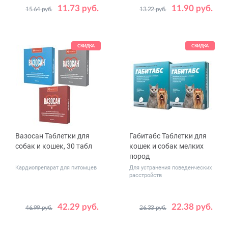
11.73 руб.
11.90 руб.
15.64 руб.
13.22 руб.
СКИДКА
СКИДКА
Вазосан Таблетки для
Габитабс Таблетки для
собак и кошек, 30 табл
кошек и собак мелких
пород
Кардиопрепарат для питомцев
Для устранения поведенческих
расстройств
42.29 руб.
22.38 руб.
46.99 руб.
26.33 руб.
Дозировка,
Дозировка,
1.25
2.5
2 табл - 50
мг
мг
5
10 табл - 50