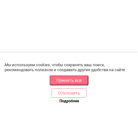
Мы используем cookies, чтобы сохранять ваш поиск,
рекомендовать полезное и создавать другие удобства на сайте
Принять все
Отклонить
РАЗДЕЛЫ
ДРУГОЕ
Подробнее
Позвоните нам
Каталог
Онлайн оплата
Ветаптека
Производители и импортеры
Бренды
Возврат товара
Доставка и оплата
Контакты