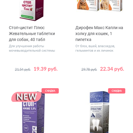
Стоп-цистит Плюс
Дирофен Макс Капли на
Жевательные таблетки
холку для кошек, 1
для собак, 40 табл
пипетка
Для улучшения работы
От блох, вшей, власоедов,
мочевыводительной системы
гельминтов и их личинок
19.39 руб.
22.34 руб.
21.54 руб.
29.78 руб.
Вес
от 2.5 до 7.5
животного,
от 7.5 до 10
кг
СКИДКА
СКИДКА