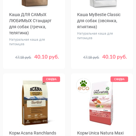
Каша ДЛЯ САМЫХ
Каша MуBestie Classic
ЛЮБИМЫХ Стандарт
для собак (овсянка,
для собак (гречка,
ягнятина)
телятина)
Натуральная каша для
питомцев
Натуральная каша для
питомцев
40.10 руб.
40.10 руб.
47.18 руб.
47.18 руб.
Вес, кг
Вес, кг
1
5
1
5
СКИДКА
СКИДКА
Корм Acana Ranchlands
Корм Unica Natura Maxi