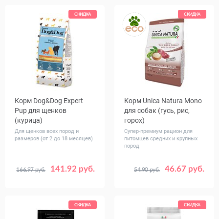
СКИДКА
СКИДКА
Корм Dog&Dog Expert
Корм Unica Natura Mono
Pup для щенков
для собак (гусь, рис,
(курица)
горох)
Для щенков всех пород и
Супер-премиум рацион для
размеров (от 2 до 18 месяцев)
питомцев средних и крупных
пород
141.92 руб.
46.67 руб.
166.97 руб.
54.90 руб.
Вес, кг
Вес, кг
20
2.5
12
СКИДКА
СКИДКА