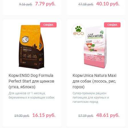
7.79 руб.
40.10 руб.
9.16 руб.
47.18 руб.
Вес, кг
Вес, кг
0.6
2.5
1
5
СКИДКА
СКИДКА
Корм ENSO Dog Formula
Корм Unica Natura Maxi
Perfect Start для щенков
для собак (лосось, рис,
(утка, яблоко)
горох)
Для щенков от 1 месяца,
Супер-премиум рацион
беременных и кормящих собак
питомцев для крупных и
гигантских пород
16.15 руб.
48.61 руб.
19.00 руб.
57.19 руб.
Вес, кг
Вес, кг
0.4
1.5
7
2.5
12