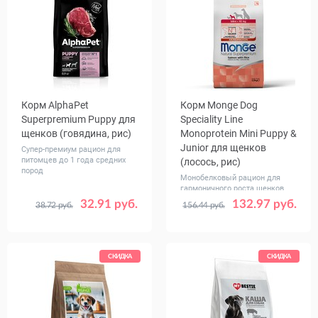
Корм AlphaPet
Корм Monge Dog
Superpremium Puppy для
Speciality Line
щенков (говядина, рис)
Monoprotein Mini Puppy &
Junior для щенков
Супер-премиум рацион для
питомцев до 1 года средних
(лосось, рис)
пород
Монобелковый рацион для
гармоничного роста щенков
32.91 руб.
132.97 руб.
38.72 руб.
156.44 руб.
Вес, кг
Вес, кг
0.9
2
7
2.5
7.5
СКИДКА
СКИДКА