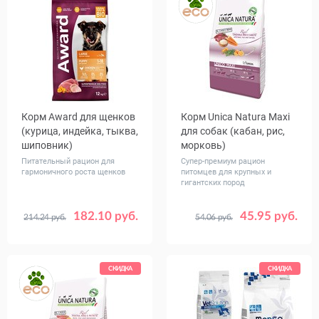
Корм Award для щенков
Корм Unica Natura Maxi
(курица, индейка, тыква,
для собак (кабан, рис,
шиповник)
морковь)
Питательный рацион для
Супер-премиум рацион
гармоничного роста щенков
питомцев для крупных и
гигантских пород
182.10 руб.
45.95 руб.
214.24 руб.
54.06 руб.
Вес, кг
Вес, кг
2
12
2.5
12
СКИДКА
СКИДКА