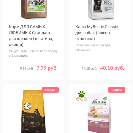
Корм ДЛЯ САМЫХ
Каша MуBestie Classic
ЛЮБИМЫХ Стандарт
для собак (пшено,
для щенков (телятина,
ягнятина)
овощи)
Натуральная каша для
питомцев
Рацион для щенков всех пород
с 2 месяцев
7.79 руб.
40.10 руб.
9.16 руб.
47.18 руб.
Вес, кг
Вес, кг
0.6
2.5
1
5
СКИДКА
СКИДКА