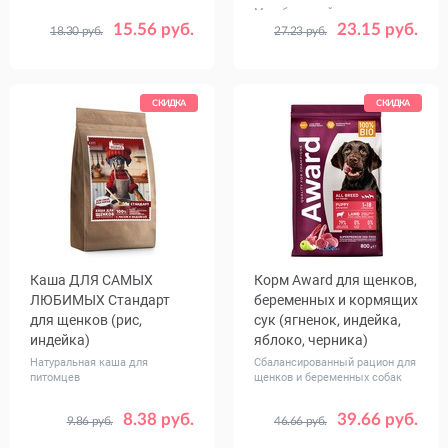
Монобелковый рацион для
15.56 руб.
беременных питомцев и
23.15 руб.
18.30 руб.
27.23 руб.
Вес, кг
Вес, кг
0.8
2.5
0.8
2.5
7.5
щенков
СКИДКА
СКИДКА
Каша ДЛЯ САМЫХ
Корм Award для щенков,
ЛЮБИМЫХ Стандарт
беременных и кормящих
для щенков (рис,
сук (ягненок, индейка,
индейка)
яблоко, черника)
Натуральная каша для
Сбалансированный рацион для
питомцев
щенков и беременных собак
8.38 руб.
39.66 руб.
9.86 руб.
46.66 руб.
Вес, кг
Вес, кг
1
5
0.8
2
12