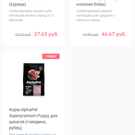
(курица)
конские бобы)
Супер-премиум рацион для
Супер-премиум рацион
питомцев мелких пород от 2
питомцев для средних и
месяцев
крупных пород
27.65 руб.
46.67 руб.
32.53 руб.
54.90 руб.
Вес, кг
Вес, кг
2
2.5
12
СКИДКА
Корм AlphaPet
Superpremium Puppy для
щенков (говядина,
рубец)
Для щенков крупных пород от