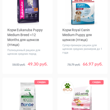
Корм Eukanuba Puppy
Корм Royal Canin
Medium Breed ˂12
Medium Puppy для
Months для щенков
щенков (птица)
(птица)
Супер-премиум рацион для
щенков средних размеров до 1
Полноценный рацион для
года
щенков средних пород
49.30 руб.
66.97 руб.
58.00 руб.
78.79 руб.
Вес, кг
Вес, кг
0.8
3
15
3
14
15
СКИДКА
СКИДКА