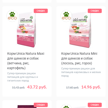
СКИДКА
СКИДКА
Корм Unica Natura Maxi
Корм Unica Natura Mini
для щенков и собак
для щенков и собак
(ветчина, рис,
(лосось, рис, горох)
картофель)
Супер-премиум рацион для
питомцев карликовых и мелких
Супер-премиум рацион
пород
питомцев для крупных и
гигантских пород
43.72 руб.
14.96 руб.
51.43 руб.
17.60 руб.
Вес, кг
Вес, кг
2.5
12
0.8
2.5
7.5
СКИДКА
СКИДКА