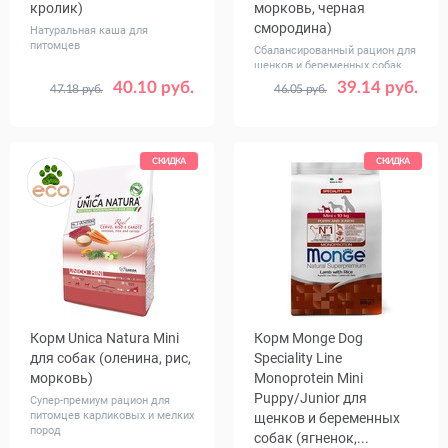
кролик)
морковь, черная
смородина)
Натуральная каша для
питомцев
Сбалансированный рацион для
щенков и беременных собак
40.10 руб.
39.14 руб.
47.18 руб.
46.05 руб.
Вес, кг
Вес, кг
1
5
2
12
СКИДКА
СКИДКА
Корм Unica Natura Mini
Корм Monge Dog
для собак (оленина, рис,
Speciality Line
морковь)
Monoprotein Mini
Puppy/Junior для
Супер-премиум рацион для
питомцев карликовых и мелких
щенков и беременных
пород
собак (ягненок,...