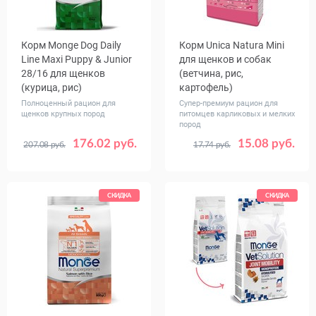
Корм Monge Dog Daily
Корм Unica Natura Mini
Line Maxi Puppy & Junior
для щенков и собак
28/16 для щенков
(ветчина, рис,
(курица, рис)
картофель)
Полноценный рацион для
Супер-премиум рацион для
щенков крупных пород
питомцев карликовых и мелких
пород
176.02 руб.
15.08 руб.
207.08 руб.
17.74 руб.
Вес, кг
Вес, кг
3
12
0.8
2.5
СКИДКА
СКИДКА