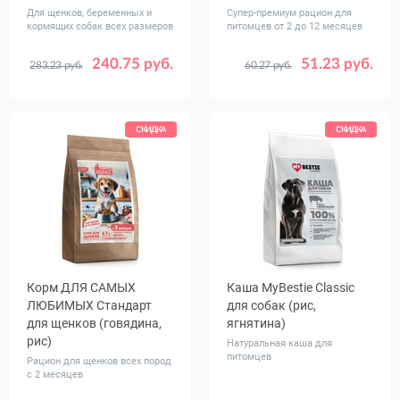
Для щенков, беременных и
Супер-премиум рацион для
кормящих собак всех размеров
питомцев от 2 до 12 месяцев
240.75 руб.
51.23 руб.
283.23 руб.
60.27 руб.
Вес, кг
Вес, кг
12
0.5
1.5
7
СКИДКА
СКИДКА
Корм ДЛЯ САМЫХ
Каша MуBestie Classic
ЛЮБИМЫХ Стандарт
для собак (рис,
для щенков (говядина,
ягнятина)
рис)
Натуральная каша для
питомцев
Рацион для щенков всех пород
с 2 месяцев