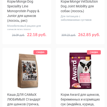
Корм Monge Dog
Корм Monge VetSolution
Speciality Line
Dog Joint Mobility для
Monoprotein Puppy &
собак (лосось)
Junior для щенков
Для питомцев с
заболеваниями суставов
(лосось, рис)
Монобелковый рацион для
щенков всех пород
22.18 руб.
262.85 руб.
26.09 руб.
309.23 руб.
Вес, кг
Вес, кг
0.8
2.5
12
2
12
СКИДКА
СКИДКА
Каша ДЛЯ САМЫХ
Корм Award для щенков,
ЛЮБИМЫХ Стандарт
беременных и кормящих
для щенков (гречка,
сук (индейка, курица,