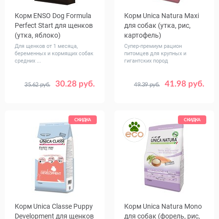
Корм ENSO Dog Formula
Корм Unica Natura Maxi
Perfect Start для щенков
для собак (утка, рис,
(утка, яблоко)
картофель)
Для щенков от 1 месяца,
Супер-премиум рацион
беременных и кормящих собак
питомцев для крупных и
средних ...
гигантских пород
30.28 руб.
41.98 руб.
35.62 руб.
49.39 руб.
Вес, кг
Вес, кг
0.8
2.5
10
2.5
12
СКИДКА
СКИДКА
Корм Unica Classe Puppy
Корм Unica Natura Mono
Development для щенков
для собак (форель, рис,