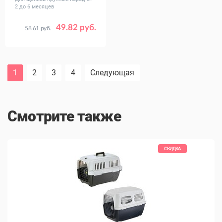
2 до 6 месяцев
49.82 руб.
58.61 руб.
Вес, кг
1.5
3
12
1
2
3
4
Следующая
Смотрите также
КИДКА
СКИДКА