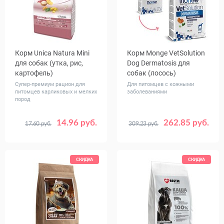
Корм Unica Natura Mini
Корм Monge VetSolution
для собак (утка, рис,
Dog Dermatosis для
картофель)
собак (лосось)
Супер-премиум рацион для
Для питомцев с кожными
питомцев карликовых и мелких
заболеваниями
пород
14.96 руб.
262.85 руб.
17.60 руб.
309.23 руб.
Вес, кг
Вес, кг
0.8
2.5
7.5
2
12
СКИДКА
СКИДКА