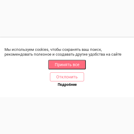
Мы используем cookies, чтобы сохранять ваш поиск,
рекомендовать полезное и создавать другие удобства на сайте
Принять все
Отклонить
РАЗДЕЛЫ
ДРУГОЕ
Подробнее
Позвоните нам
Каталог
Онлайн оплата
Ветаптека
Производители и импортеры
Бренды
Возврат товара
Доставка и оплата
Контакты
Программа лояльности
Статьи