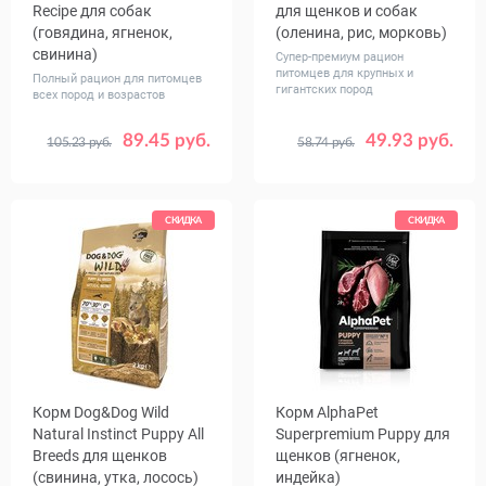
Recipe для собак
для щенков и собак
(говядина, ягненок,
(оленина, рис, морковь)
свинина)
Супер-премиум рацион
питомцев для крупных и
Полный рацион для питомцев
гигантских пород
всех пород и возрастов
89.45 руб.
49.93 руб.
105.23 руб.
58.74 руб.
Вес, кг
Вес, кг
2
11.4
2.5
12
СКИДКА
СКИДКА
Корм Dog&Dog Wild
Корм AlphaPet
Natural Instinct Puppy All
Superpremium Puppy для
Breeds для щенков
щенков (ягненок,
(свинина, утка, лосось)
индейка)