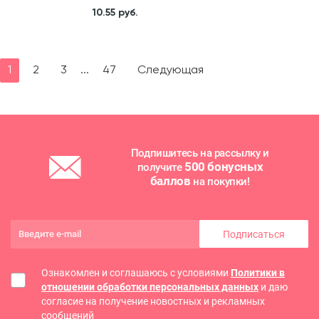
Количество , уп.
10.55 руб.
1
1
2
3
...
47
Следующая
Подпишитесь на рассылку и
500 бонусных
получите
баллов
на покупки!
Подписаться
Ознакомлен и соглашаюсь с условиями
Политики в
отношении обработки персональных данных
и даю
согласие на получение новостных и рекламных
сообщений