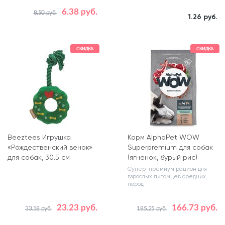
6.38 руб.
8.50 руб.
Количество , уп.
1.26 руб.
1
СКИДКА
СКИДКА
Beeztees Игрушка
Корм AlphaPet WOW
«Рождественский венок»
Superpremium для собак
для собак, 30.5 см
(ягненок, бурый рис)
Супер-премиум рацион для
взрослых питомцев средних
пород
23.23 руб.
166.73 руб.
33.18 руб.
185.25 руб.
Вес, кг
7