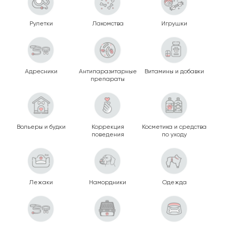
Рулетки
Лакомства
Игрушки
Адресники
Антипаразитарные
Витамины и добавки
препараты
Вольеры и будки
Коррекция
Косметика и средства
поведения
по уходу
Лежаки
Намордники
Одежда