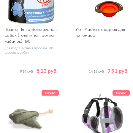
Паштет Enso Sensitive для
Уют Миска складная для
собак (телятина, гречка,
питомцев
кабачок), 190 г
Для поддержания здоровья ЖКТ
взрослых собак
8.23 руб.
9.91 руб.
9.14 руб.
14.15 руб.
Цвет
Голубой
Объем, мл
500
СКИДКА
СКИДКА