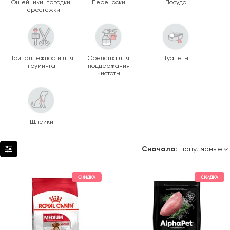
Ошейники, поводки,
Переноски
Посуда
перестежки
Принадлежности для
Средства для
Туалеты
груминга
поддержания
чистоты
Шлейки
Сначала:
СКИДКА
СКИДКА