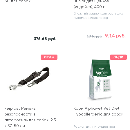
80 для собак
Junior для щенков
(индейка), 400 г
Влажный рацион для растущих
питомцев всех пород
9.14 руб.
10.16 руб.
Количество в упаковке, шт.
376.68 руб.
Цвет
Коричневый
1
СКИДКА
СКИДКА
Ferplast Ремень
Корм AlphaPet Vet Diet
безопасности в
Hypoallergenic для собак
автомобиль для собак, 2.5
x 37-50 см
Рацион для питомцев при