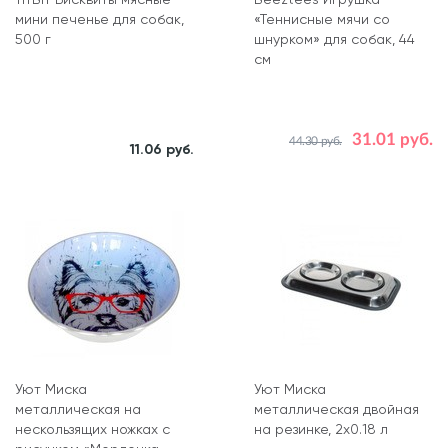
TiTBiT Бисквиты мясные
Beeztees Игрушка
мини печенье для собак,
«Теннисные мячи со
500 г
шнурком» для собак, 44
см
31.01 руб.
44.30 руб.
11.06 руб.
Уют Миска
Уют Миска
металлическая на
металлическая двойная
нескользящих ножках с
на резинке, 2х0.18 л