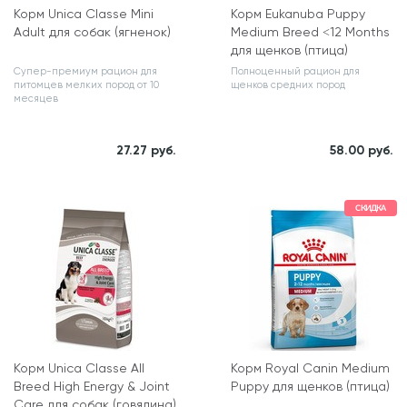
Корм Unica Classe Mini
Корм Eukanuba Puppy
Adult для собак (ягненок)
Medium Breed ˂12 Months
для щенков (птица)
Супер-премиум рацион для
Полноценный рацион для
питомцев мелких пород от 10
щенков средних пород
месяцев
Вес, кг
Вес, кг
27.27 руб.
58.00 руб.
2
3
СКИДКА
Корм Unica Classe All
Корм Royal Canin Medium
Breed High Energy & Joint
Puppy для щенков (птица)
Care для собак (говядина)