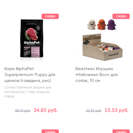
СКИДКА
СКИДКА
Корм AlphaPet
Beeztees Игрушка
Superpremium Puppy для
«Halloween Boo» для
щенков (говядина, рис)
собак, 10 см
Супер-премиум рацион для
питомцев до 1 года средних
пород
34.85 руб.
15.53 руб.
38.72 руб.
22.19 руб.
Вес, кг
Количество в упаковке, шт.
0.9
1
СКИДКА
СКИДКА