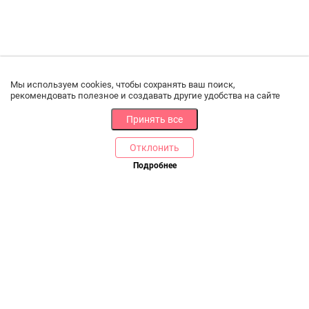
Мы используем cookies, чтобы сохранять ваш поиск,
рекомендовать полезное и создавать другие удобства на сайте
Принять все
Отклонить
РАЗДЕЛЫ
ДРУГОЕ
Подробнее
Каталог
Онлайн оплата
Ветаптека
Производители и импортеры
Бренды
Возврат товара
Доставка и оплата
Контакты
Программа лояльности
Статьи
Скидки
Карта сайта
Акции