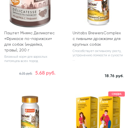
Паштет Мнямс Деликатес
Unitabs BrewersComplex
«Фрикасе по-парижски»
с пивными дрожжами для
для собак (индейка,
крупных собак
травы), 200 г
Способствует активному росту,
устранению ломкости и сухости
Влажный корм для взрослых
...
питомцев всех пород
5.68 руб.
6.31 руб.
Количество в упаковке, шт.
Количество, табл
18.76 руб.
1
100
СКИДКА