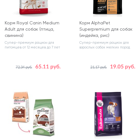
Корм Royal Canin Medium
Корм AlphaPet
Adult для собак (птица,
Superpremium для собак
свинина)
(индейка, рис)
Супер-премиум рацион для
Супер-премиум рацион для
питомцев от 12 месяцев до 7 лет
взрослых собак мелких пород
65.11 руб.
19.05 руб.
72.34 руб.
21.17 руб.
Вес, кг
Вес, кг
3
0.5