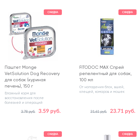
СКИДКА
СКИДКА
Паштет Monge
FITODOC MAX Спрей
VetSolution Dog Recovery
репелентный для собак,
для собак (куриная
100 мл
печень), 150 г
От нападения блох, вшей,
клещей, комаров и мошек
Влажный корм для
восстановления после
болезней и операций
3.59 руб.
23.71 руб.
3.78 руб.
31.61 руб.
Количество в упаковке, шт.
1
СКИДКА
СКИДКА