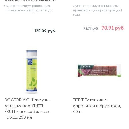
Супер-премиум рацион для
Супер-премиум рацион для
питомцев всех пород от 1 года
щенков средних размеров до 1
года
70.91 руб.
78.79 руб.
Вес, кг
Вес, кг
125.09 руб.
10
3
DOCTOR VIC Шампунь-
TiTBiT Батончик с
кондиционер «TUTTI
бараниной и брусникой,
FRUTTI» для собак всех
40 г
пород, 250 мл