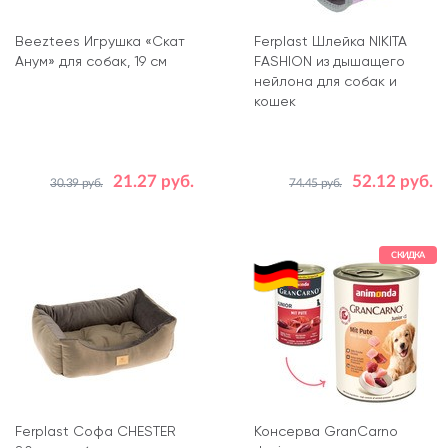
Beeztees Игрушка «Скат
Ferplast Шлейка NIKITA
Анум» для собак, 19 см
FASHION из дышащего
нейлона для собак и
кошек
21.27 руб.
52.12 руб.
30.39 руб.
74.45 руб.
Цвет
Фиолетовый
Размер
XS
СКИДКА
Ferplast Софа CHESTER
Консерва GranCarno