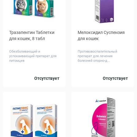
Тразапентин Таблетки
Мелоксидил Суспензия
для кошек, 8 табл
для кошек
Обезболивающий и
Противовоспалительный
успокаивающий препарат для
препарат для лечения
питомцев
болезней опорно-д...
Вес
Объем,
Отсутствует
Отсутствует
до 4
от 4
5
15
животного,
мл
кг