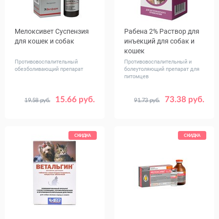
Мелоксивет Суспензия
Рабена 2% Раствор для
для кошек и собак
инъекций для собак и
кошек
Противовоспалительный
Противовоспалительный и
обезболивающий препарат
болеутоляющий препарат для
питомцев
15.66 руб.
73.38 руб.
19.58 руб.
91.73 руб.
Объем,
Объем,
10
50
20
мл
мл
СКИДКА
СКИДКА