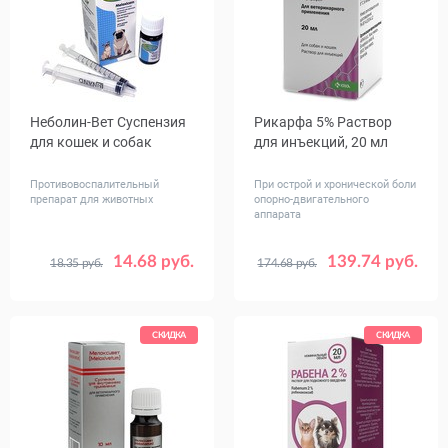
Неболин-Вет Суспензия
Рикарфа 5% Раствор
для кошек и собак
для инъекций, 20 мл
Противовоспалительный
При острой и хронической боли
препарат для животных
опорно-двигательного
аппарата
14.68 руб.
139.74 руб.
18.35 руб.
174.68 руб.
Объем,
10
20
мл
СКИДКА
СКИДКА