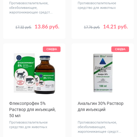
Противовоспалительное,
Противовоспалительное
обезболивающее,
средство для животных
жаропонижающее средст...
13.86 руб.
14.21 руб.
17.32 руб.
17.76 руб.
СКИДКА
СКИДКА
Флексопрофен 5%
Анальгин 30% Раствор
Раствор для инъекций,
для инъекций
50 мл
Противовоспалительное
Противовоспалительное,
средство для животных
обезболивающее,
жаропонижающее средст...