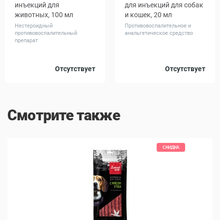
инъекций для
для инъекций для собак
животных, 100 мл
и кошек, 20 мл
Нестероидный
Противовоспалительное и
противовоспалительный
анальгетическое средство
препарат
Объем,
Отсутствует
Отсутствует
2 x 10
100
мл
Смотрите также
КИДКА
СКИДКА