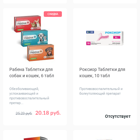
мг
СКИДКА
Рабена Таблетки для
Роксиор Таблетки для
собак и кошек, 6 табл
кошек, 10 табл
Обезболивающей,
Противовоспалительный и
успокаивающей и
болеутоляющий препарат
противовоспалительный
препар...
20.18 руб.
25.23 руб.
Дозировка,
Вес
Отсутствует
5
10
от 2.5 - 12
мг
животного,
20
кг