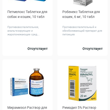
Петмелокс Таблетки для
Робенекс Таблетки для
собак и кошек, 10 табл
кошек, 6 мг, 10 табл
Противовоспалительное,
Противовоспалительный и
анальгезирующее и
обезболивающий препарат для
жаропонижающее сред...
питомцев
Дозировка,
Отсутствует
Отсутствует
0.5
2
мг
Мирамизол Раствор для
Римадил 5% Раствор