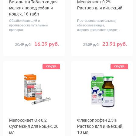
Ветальгин Таблетки для
Мелоксивет 0,2%
мелких пород собак и
Раствор для инъекций
кошек, 10 табл
Обезболивающий и
Противовоспалительное,
противовоспалительный
обезболивающее,
препарат
жаропонижающее средст...
16.39 руб.
23.91 руб.
20.49 руб.
29.89 руб.
Объем,
10 - 5 флаконов
мл
50 - 1 флакон
СКИДКА
СКИДКА
Мелоксивет OR 0,2
Флексопрофен 2,5%
Суспензия для кошек, 20
Раствор для инъекций,
мл
10 мл