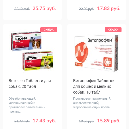
25.75 руб.
17.83 руб.
32.19 руб.
22.29 руб.
Объем,
100
мл
СКИДКА
СКИДКА
Ветофен Таблетки для
Ветопрофен Таблетки
собак, 20 табл
для кошек и мелких
собак, 10 табл
Обезболивающей,
Противовоспалительный,
успокаивающей и
анальгетический,
противовоспалительный
жаропонижающий препа...
препар...
17.43 руб.
15.89 руб.
21.79 руб.
19.86 руб.
Дозировка,
20
50