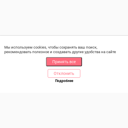
Мы используем cookies, чтобы сохранять ваш поиск,
рекомендовать полезное и создавать другие удобства на сайте
Принять все
Отклонить
РАЗДЕЛЫ
ДРУГОЕ
Подробнее
Позвоните нам
Каталог
Онлайн оплата
Ветаптека
Производители и импортеры
Бренды
Возврат товара
Доставка и оплата
Контакты
Программа лояльности
Статьи