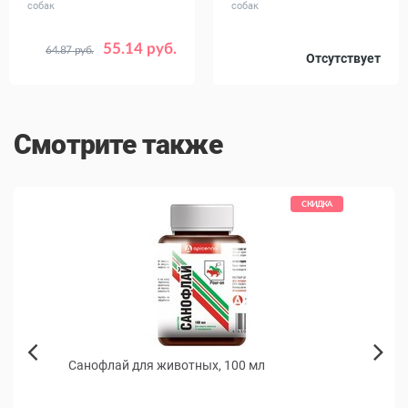
собак
собак
55.14 руб.
64.87 руб.
Отсутствует
Смотрите также
КИДКА
СКИДКА
Санофлай для животных, 100 мл
Пашт
Next
щенко
Previous