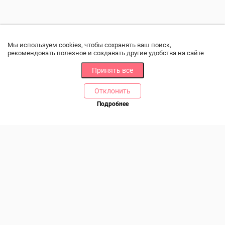
Мы используем cookies, чтобы сохранять ваш поиск,
рекомендовать полезное и создавать другие удобства на сайте
Принять все
Отклонить
РАЗДЕЛЫ
ДРУГОЕ
Подробнее
Позвоните нам
Каталог
Онлайн оплата
Ветаптека
Производители и импортеры
Бренды
Возврат товара
Доставка и оплата
Контакты
Программа лояльности
Статьи
Скидки
Карта сайта
Акции