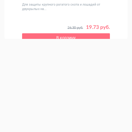
сяца
Для защиты крупного рогатого скота и лошадей от
Влажн
двукрылых на...
 руб.
19.73 руб.
26.30 руб.
В корзину