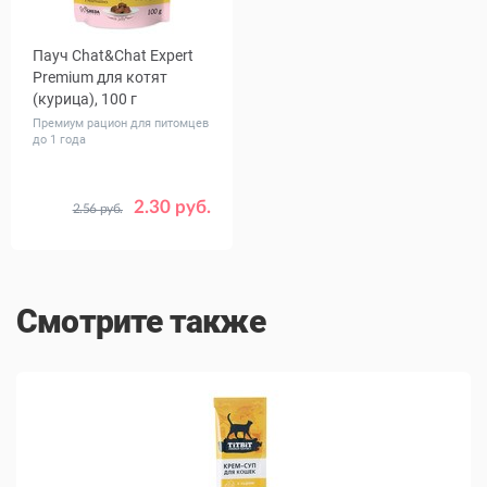
Пауч Chat&Chat Expert
Premium для котят
(курица), 100 г
Премиум рацион для питомцев
до 1 года
2.30 руб.
2.56 руб.
Количество
1
24
в упаковке,
шт.
Смотрите также