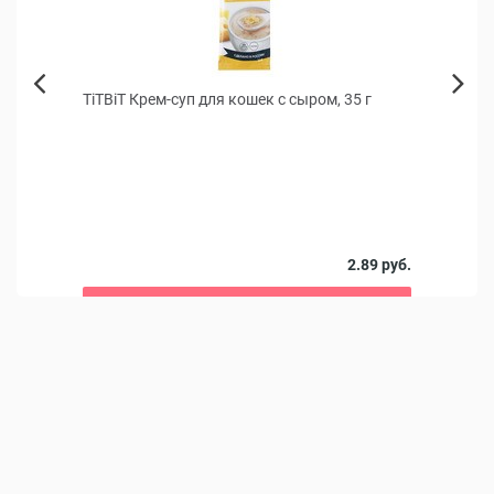
для
TiTBiT Крем-суп для кошек с сыром, 35 г
Стоп
Next
 x 3
сель
Previous
Для ле
2 руб.
2.89 руб.
В корзину