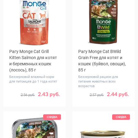
Рагу Monge Cat Grill
Рагу Monge Cat BWild
Kitten Salmon для котят
Grain Free для котят и
и беременных кошек
кошек (буйвол, овощи),
(лосось), 85 г
85 г
Беззерновой влажный корм
Беззерновой рацион для
для питомцев до 1 года котят
питания животных всех
возрастов
2.43 руб.
2.44 руб.
2.56 руб.
2.57 руб.
Количество
Количество
1
28
1
28
в упаковке,
в упаковке,
шт.
шт.
СКИДКА
СКИДКА