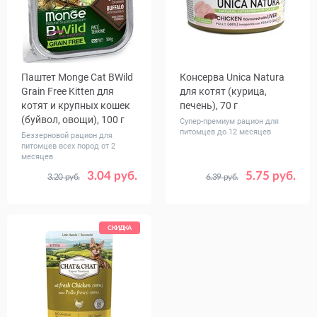
Паштет Monge Cat BWild
Консерва Unica Natura
Grain Free Kitten для
для котят (курица,
котят и крупных кошек
печень), 70 г
(буйвол, овощи), 100 г
Супер-премиум рацион для
питомцев до 12 месяцев
Беззерновой рацион для
питомцев всех пород от 2
месяцев
3.04 руб.
5.75 руб.
3.20 руб.
6.39 руб.
Количество
Количество
1
32
1
12
в упаковке,
в упаковке,
шт.
шт.
СКИДКА