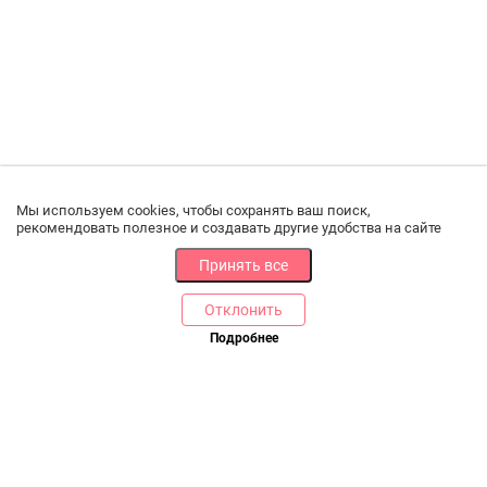
Мы используем cookies, чтобы сохранять ваш поиск,
рекомендовать полезное и создавать другие удобства на сайте
Принять все
Отклонить
РАЗДЕЛЫ
ДРУГОЕ
Подробнее
Позвоните нам
Каталог
Онлайн оплата
Ветаптека
Производители и импортеры
Бренды
Возврат товара
Доставка и оплата
Контакты