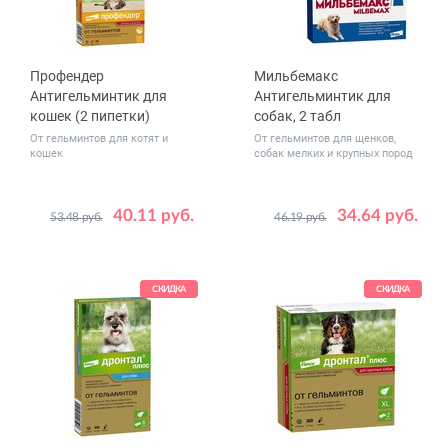
Профендер
Мильбемакс
Антигельминтик для
Антигельминтик для
кошек (2 пипетки)
собак, 2 табл
От гельминтов для котят и
От гельминтов для щенков,
кошек
собак мелких и крупных пород
40.11 руб.
34.64 руб.
53.48 руб.
46.19 руб.
Вес
Вес
0.5 - 2.5
от 5
0.5 - 5
животного,
животного,
2.5 - 5
5 - 8
кг
кг
СКИДКА
СКИДКА