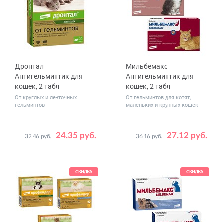
Дронтал
Мильбемакс
Антигельминтик для
Антигельминтик для
кошек, 2 табл
кошек, 2 табл
От круглых и ленточных
От гельминтов для котят,
гельминтов
маленьких и крупных кошек
24.35 руб.
27.12 руб.
32.46 руб.
36.16 руб.
Вес
от 2
0.5 - 2
животного,
кг
СКИДКА
СКИДКА