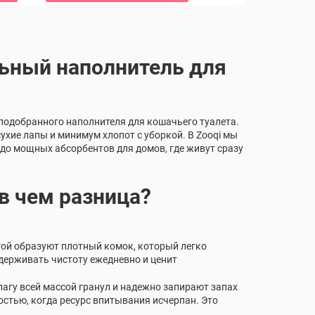
льный наполнитель для
о подобранного наполнителя для кошачьего туалета.
сухие лапы и минимум хлопот с уборкой. В Zooqi мы
 до мощных абсорбентов для домов, где живут сразу
 чем разница?
гой образуют плотный комок, который легко
держивать чистоту ежедневно и ценит
агу всей массой гранул и надежно запирают запах
остью, когда ресурс впитывания исчерпан. Это