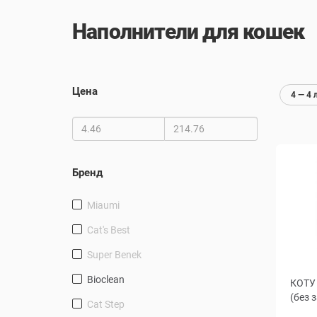
Наполнители для кошек
Цена
4 — 4 
Бренд
Miaumi
Cat's Best
Super Benek
Bioclean
КОТУ 
(без 
Cat Step