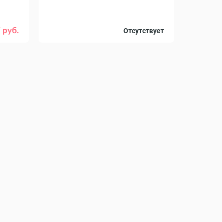
Объем, л
8
6
 руб.
Отсутствует