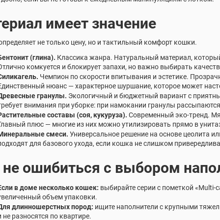
ериал имеет значение
определяет не только цену, но и тактильный комфорт кошки.
Бентонит (глина).
Классика жанра. Натуральный материал, которы
Отлично комкуется и блокирует запахи, но важно выбирать качест
Силикагель.
Чемпион по скорости впитывания и эстетике. Прозрач
Единственный нюанс — характерное шуршание, которое может наст
Древесные гранулы.
Экологичный и бюджетный вариант с приятным
требует внимания при уборке: при намокании гранулы рассыпаются
Растительные составы (соя, кукуруза).
Современный эко-тренд. Мя
Главный плюс — многие из них можно утилизировать прямо в унита
Минеральные смеси.
Универсальное решение на основе цеолита ил
подходят для базового ухода, если кошка не слишком привередлива
 не ошибиться с выбором напо
Если в доме несколько кошек:
выбирайте серии с пометкой «Multi-c
увеличенный объем упаковки.
Для длинношерстных пород:
ищите наполнители с крупными тяжел
и не разносятся по квартире.