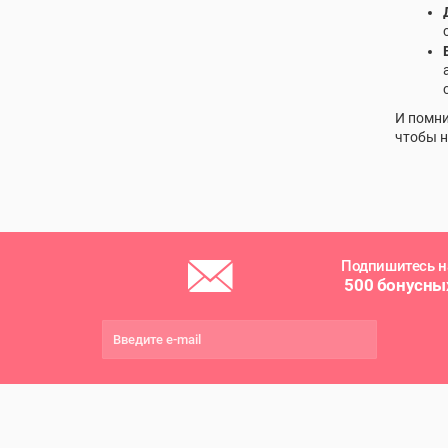
И помни
чтобы н
Подпишитесь н
500 бонусны