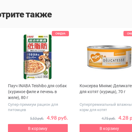
трите также
СКИДКА
СКИ
Пауч INABA Teishibo для собак
Консерва Мнямс Деликате
ous
(куриное филе и печень в
для котят (курица), 70 г
желе), 80 г
Супер-премиум рацион для
Суперпремиальный влажны
питомцев
корм для котят
4.98 руб.
4.28 
5.53 руб.
4.75 руб.
В корзину
В корзину