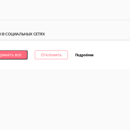
 В СОЦИАЛЬНЫХ СЕТЯХ
дпишись на наши соцсети и получи
10 бонусных
ллов
за каждую!
ринять все
Отклонить
Подробнее
литика в отношении обработки файлов cookie
литика в отношении обработки персональных данных
литика о видеонаблюдении и аудиофиксации
0Б, пом.3, УНП 193073621. Зарегистрирован Мингорисполкомом