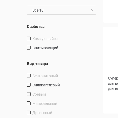
Все 18
Вес, к
Свойства
Комкующийся
Впитывающий
Вид товара
Бентонитовый
Супе
для к
силикагелевый
для к
Соевый
Минеральный
Объем
Древесный