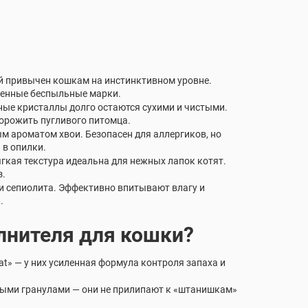
й привычен кошкам на инстинктивном уровне.
венные беспыльные марки.
ные кристаллы долго остаются сухими и чистыми.
орожить пугливого питомца.
 ароматом хвои. Безопасен для аллергиков, но
 в опилки.
гкая текстура идеальна для нежных лапок котят.
з.
и сепиолита. Эффективно впитывают влагу и
.
лнителя для кошки?
at» — у них усиленная формула контроля запаха и
ыми гранулами — они не прилипают к «штанишкам»