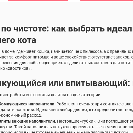
 по чистоте: как выбрать идеа
его кота
 в доме, где живет кошка, начинается не с пылесоса, а с правильн
чает за комфорт питомца и ваше спокойствие: отсутствие запахов, 
 решения для любых сценариев: от деликатных составов для котят
ко «хвостиков».
кующийся или впитывающий: в
нике работы все составы делятся на две категории:
Комкующиеся наполнители.
Работают точечно: при контакте с вла
удалить лопаткой. Идеальный выбор для тех, кто предпочитает под
экономичный расход.
Впитывающие наполнители.
Настоящие «губки». Они поглощают вл
внутри. Такой наполнитель не нужно просеивать — его меняют полн
удобно, если вы не готовы к ежедневным манипуляциям с лотком.