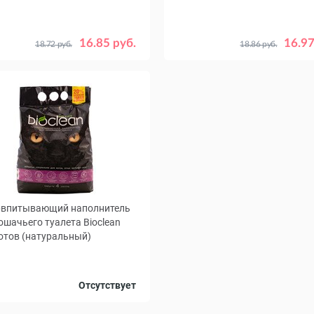
г
Объем, л
1.5
3
4.5
20
4
16.85 руб.
16.97
18.72 руб.
18.86 руб.
25
рвпитывающий наполнитель
ошачьего туалета Bioclean
отов (натуральный)
, л
4
6
Отсутствует