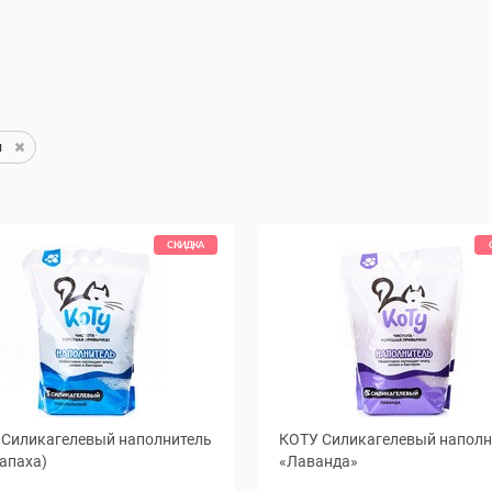
л
СКИДКА
Силикагелевый наполнитель
КОТУ Силикагелевый наполн
запаха)
«Лаванда»