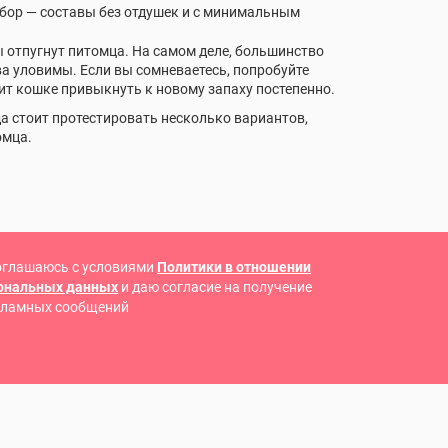
ыбор — составы без отдушек и с минимальным
отпугнут питомца. На самом деле, большинство
ва уловимы. Если вы сомневаетесь, попробуйте
лит кошке привыкнуть к новому запаху постепенно.
да стоит протестировать несколько вариантов,
омца.
оглашаюсь с условиями
Политики в отношении
сональных данных
и даю согласие на получение
кламных сообщений