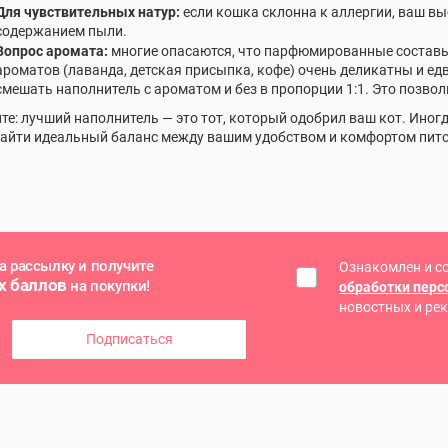
Для чувствительных натур:
если кошка склонна к аллергии, ваш в
содержанием пыли.
Вопрос аромата:
многие опасаются, что парфюмированные составы 
ароматов (лаванда, детская присыпка, кофе) очень деликатны и ед
смешать наполнитель с ароматом и без в пропорции 1:1. Это позво
те: лучший наполнитель — это тот, который одобрил ваш кот. Иног
айти идеальный баланс между вашим удобством и комфортом пит
а рассылку и получите
Ознакомлен и с
х баллов
на покупки!
обработки пер
новостных и ре
Подписаться