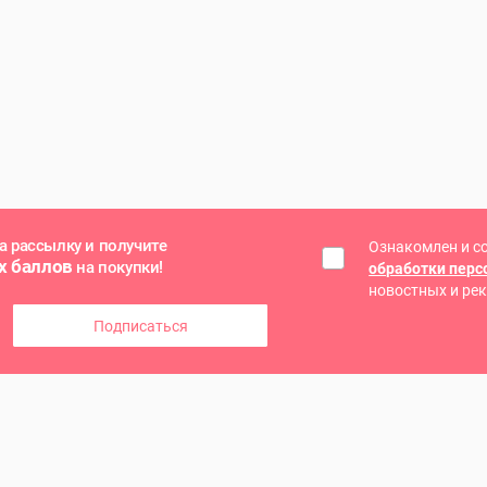
а рассылку и получите
Ознакомлен и с
х баллов
на покупки!
обработки пер
новостных и ре
Подписаться