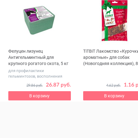
Фелуцен лизунец
TiTBiT Лакомство «Курочк
ous
Антигельминтный для
ароматные» для собак
крупного рогатого скота, 5 кг
(Новогодняя коллекция), 8
для профилактики
гельминтозов, восполнения
дефицита соли, ма...
26.87 руб.
1.16 
29.86 руб.
4.62 руб.
В корзину
В корзину