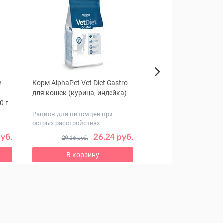
и
Корм AlphaPet Vet Diet Gastro
Nord Farm Лакомств
Next
для кошек (курица, индейка)
Пончики из мраморн
0 г
для собак, 600 г
Рацион для питомцев при
острых расстройствах
пищеварения
руб.
26.24 руб.
29.16 руб.
В корзину
В корзину