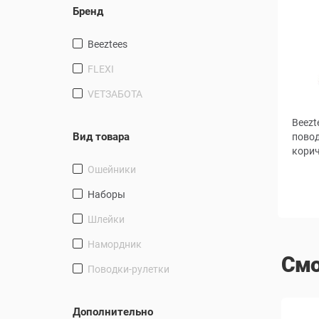
Бренд
Beeztees
FLEXI
VETЗАБОТА
Beezt
Вид товара
повод
корич
ошейники
наборы
Шлейки
намордник
Смо
поводки-рулетки
Дополнительно
СКИДКА
СКИДКА