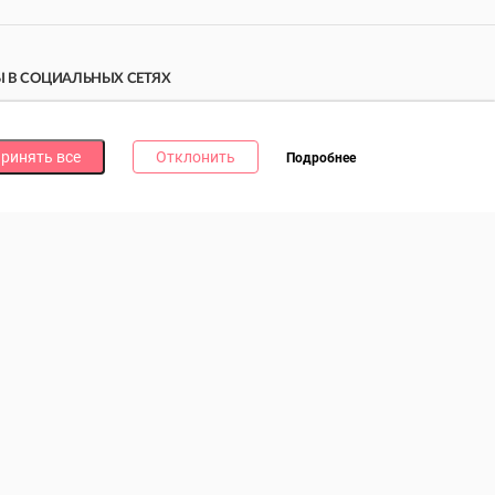
 В СОЦИАЛЬНЫХ СЕТЯХ
дпишись на наши соцсети и получи
10 бонусных
ллов
за каждую!
ринять все
Отклонить
Подробнее
литика в отношении обработки файлов cookie
литика в отношении обработки персональных данных
литика о видеонаблюдении и аудиофиксации
0Б, пом.3, УНП 193073621. Зарегистрирован Мингорисполкомом
ты интернет-магазина: Пн – Вс., 09.00 – 20.00. Заказы на сайте
можно оформить круглосуточно без выходных.