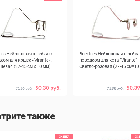
ees Нейлоновая шлейка с
Beeztees Нейлоновая шлейка
ком для кошек «Virante»,
поводком для кота "Virante".
невая (27-45 см х 10 мм)
Светло-розовая (27-45 см*10
50.30 руб.
50.39
71.86 руб.
71.98 руб.
трите также
СКИДКА
СКИ